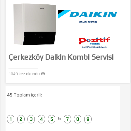
Çerkezköy Daikin Kombi Servisi
1049 kez okundu
45
Toplam İçerik
6
1
2
3
4
5
7
8
9