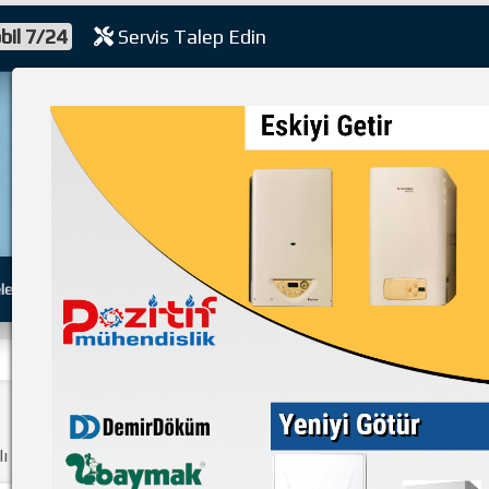
bil 7/24
Servis Talep Edin
bi
leri
Sıkça Sorulan Sorular
Müşteri Köşesi
Kampanyalar
erik ve ilgili diğer içerikler aşağıda listelenmiştir.