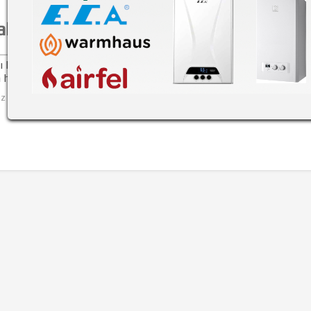
klı Bosch Kombi Servisi
ı Bosch kombi servisi,bakım,onarım,yedek parça hizmeti.Ve
 her iş 1 YIL garantili olarak Kapaklı Bosch kombi servisinde.
ez okundu
Dah
fazla..