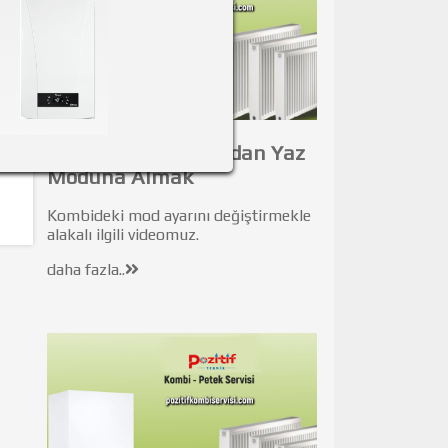
a
Kombiyi Kış Modundan Yaz
.
Moduna Almak
Kombideki mod ayarını değiştirmekle
alakalı ilgili videomuz.
daha fazla..