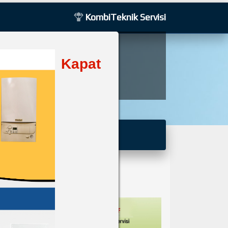
KombiTeknik Servisi
Pozitif Teknik
Kapat
r
Kuruluşudur
Basında Biz
Galeri
İletişim
SON EKLENENLER