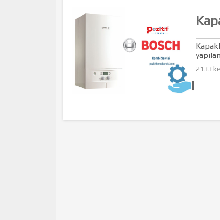
Kapa
Kapakl
yapılan
2133 k